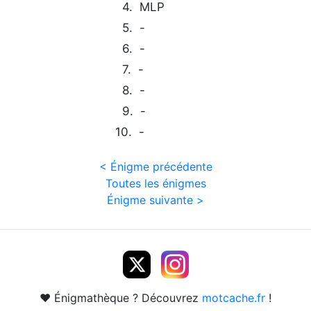
4. MLP
5. -
6. -
7. -
8. -
9. -
10. -
< Énigme précédente
Toutes les énigmes
Énigme suivante >
❤️ Énigmathèque ? Découvrez
motcache.fr
!