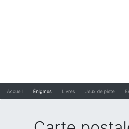
Accueil
Énigmes
Livres
Jeux de piste
E
Carte postal