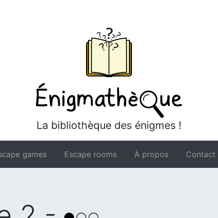
La bibliothèque des énigmes !
scape games
Escape rooms
À propos
Contact
e 2 -