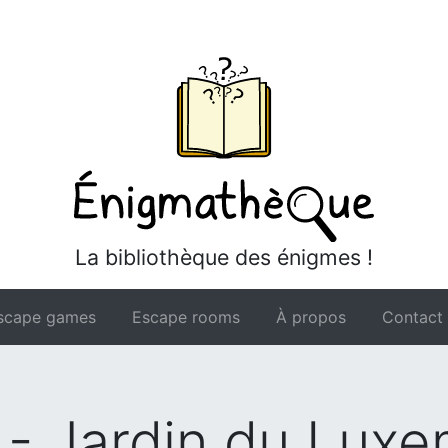
La bibliothèque des énigmes !
scape games
Escape rooms
À propos
Contact
 - Jardin du Luxe