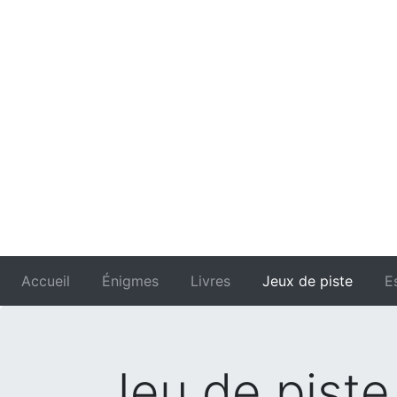
Accueil
Énigmes
Livres
Jeux de piste
E
Jeu de piste