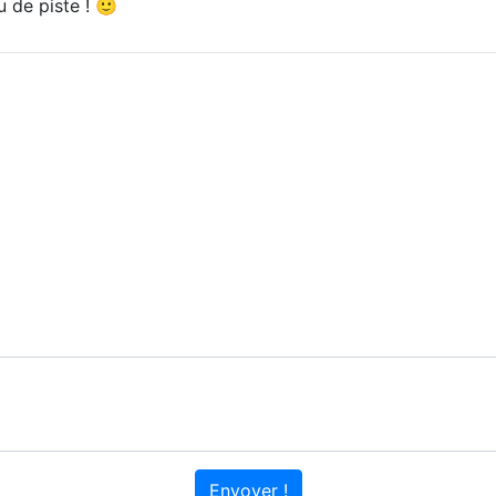
u de piste ! 🙂
Envoyer !